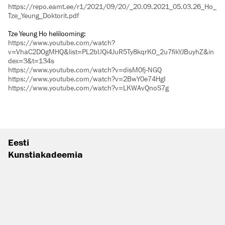
https://repo.eamt.ee/r1/2021/09/20/_20.09.2021_05.03.26_Ho_
Tze_Yeung_Doktorit.pdf
Tze Yeung Ho helilooming:
https://www.youtube.com/watch?
v=VhaC2DOgMHQ&list=PL2bUQi4JuR5Ty8kqrKO_2u7fikYJBuyhZ&in
dex=3&t=134s
https://www.youtube.com/watch?v=disM0fj-NGQ
https://www.youtube.com/watch?v=2BwY0e74HgI
https://www.youtube.com/watch?v=LKWAvQnoS7g
Eesti
Kunstiakadeemia