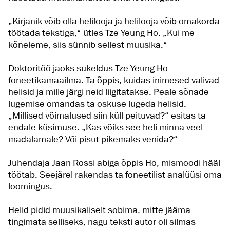
„Kirjanik võib olla helilooja ja helilooja võib omakorda
töötada tekstiga,“ ütles Tze Yeung Ho. „Kui me
kõneleme, siis sünnib sellest muusika.“
Doktoritöö jaoks sukeldus Tze Yeung Ho
foneetikamaailma. Ta õppis, kuidas inimesed valivad
helisid ja mille järgi neid liigitatakse. Peale sõnade
lugemise omandas ta oskuse lugeda helisid.
„Millised võimalused siin küll peituvad?“ esitas ta
endale küsimuse. „Kas võiks see heli minna veel
madalamale? Või pisut pikemaks venida?“
Juhendaja Jaan Rossi abiga õppis Ho, mismoodi hääl
töötab. Seejärel rakendas ta foneetilist analüüsi oma
loomingus.
Helid pidid muusikaliselt sobima, mitte jääma
tingimata selliseks, nagu teksti autor oli silmas