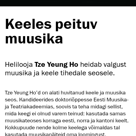
Keeles peituv
muusika
Helilooja
Tze Yeung Ho
heidab valgust
muusika ja keele tihedale seosele.
Tze Yeung Ho’d on alati huvitanud keele ja muusika
seos. Kandideerides doktoriõppesse Eesti Muusika-
ja Teatriakadeemias, soovis ta teha midagi sellist,
mida keegi ei olnud varem teinud: kasutada samas
muusikateoses korraga eesti, norra ja kantoni keelt.
Kokkupuude nende kolme keelega võimaldas tal
kasutada muusikanäiteid oma loomingust.