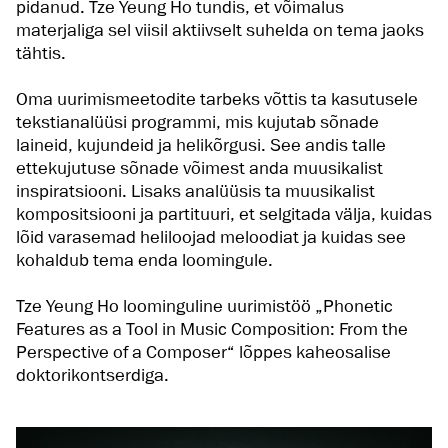
pidanud. Tze Yeung Ho tundis, et võimalus
materjaliga sel viisil aktiivselt suhelda on tema jaoks
tähtis.
Oma uurimismeetodite tarbeks võttis ta kasutusele
tekstianalüüsi programmi, mis kujutab sõnade
laineid, kujundeid ja helikõrgusi. See andis talle
ettekujutuse sõnade võimest anda muusikalist
inspiratsiooni. Lisaks analüüsis ta muusikalist
kompositsiooni ja partituuri, et selgitada välja, kuidas
lõid varasemad heliloojad meloodiat ja kuidas see
kohaldub tema enda loomingule.
Tze Yeung Ho loominguline uurimistöö „Phonetic
Features as a Tool in Music Composition: From the
Perspective of a Composer“ lõppes kaheosalise
doktorikontserdiga.