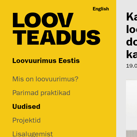
English
K
l
do
k
Loovuurimus Eestis
19.
Mis on loovuurimus?
Parimad praktikad
Uudised
Projektid
Lisalugemist