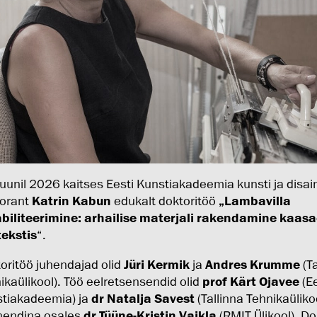
juunil 2026 kaitses Eesti Kunstiakadeemia kunsti ja disain
orant
Katrin Kabun
edukalt doktoritöö
„Lambavilla
biliteerimine: arhailise materjali rakendamine kaasa
ekstis
“.
oritöö juhendajad olid
Jüri Kermik
ja
Andres Krumme
(Ta
ikaülikool). Töö eelretsensendid olid
prof Kärt Ojavee
(Ee
tiakadeemia) ja
dr Natalja Savest
(Tallinna Tehnikaüliko
nendina osales
dr Tüüne-Kristin Vaikla
(RMIT Ülikool). Do