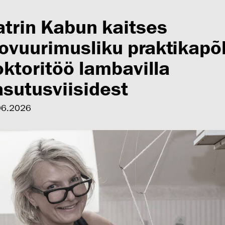
atrin Kabun kaitses
oovuurimusliku praktikapõ
ktoritöö lambavilla
asutusviisidest
06.2026