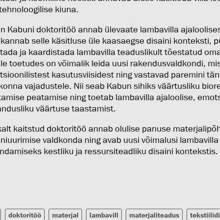
tehnoloogilise kiuna.
in Kabuni doktoritöö annab ülevaate lambavilla ajaloolise
 kannab selle käsitluse üle kaasaegse disaini konteksti, 
itada ja kaardistada lambavilla teaduslikult tõestatud o
ele toetudes on võimalik leida uusi rakendusvaldkondi, mi
itsioonilistest kasutusviisidest ning vastavad paremini t
konna vajadustele. Nii seab Kabun sihiks väärtusliku bior
tamise peatamise ning toetab lambavilla ajaloolise, emot
ndusliku väärtuse taastamist.
alt kaitstud doktoritöö annab olulise panuse materjalipõ
iniuurimise valdkonda ning avab uusi võimalusi lambavilla
ndamiseks kestliku ja ressursiteadliku disaini kontekstis.
doktoritöö
materjal
lambavill
materjaliteadus
tekstiilid