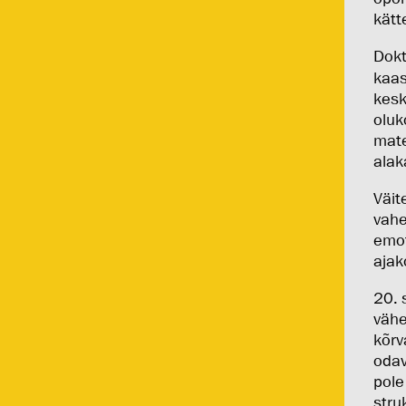
kätt
Dokt
kaas
kesk
oluk
mate
alak
Väit
vahe
emot
ajak
20. 
vähe
kõrv
odav
pole
stru