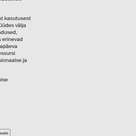
st kasutusest
püüdes välja
madused,
s erinevad
änapäeva
essursi
sionaalse ja
hise
isain