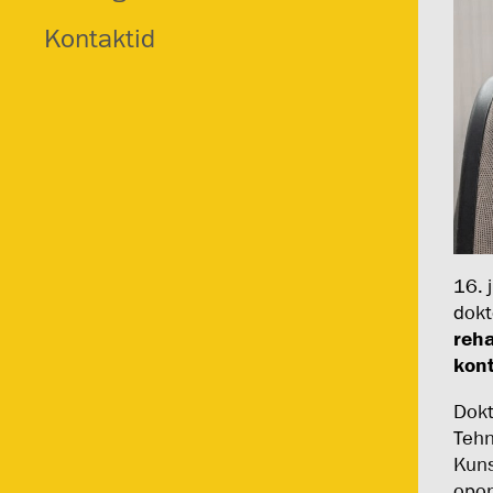
Kontaktid
16. 
dokt
reha
kont
Dokt
Tehn
Kuns
opo