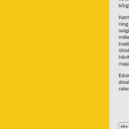
kõrg
Katr
ning
selg
mill
trad
ühis
hävi
maja
Eduk
disa
rake
eka