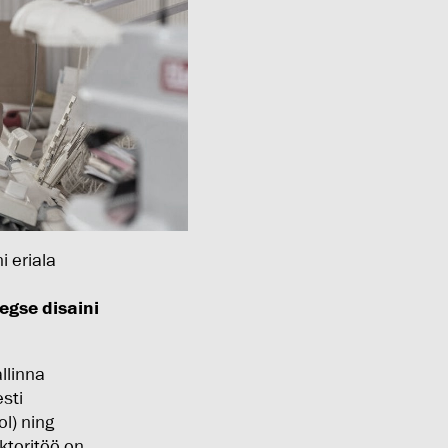
i eriala
egse disaini
llinna
sti
ol) ning
ktoritöö on