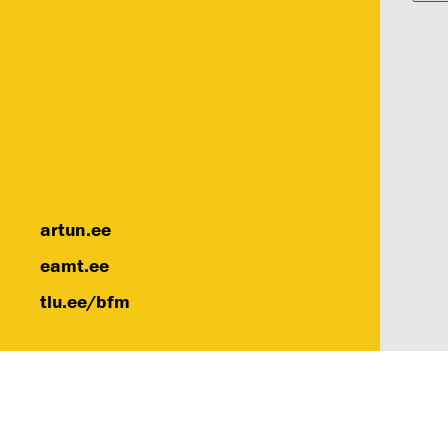
artun.ee
eamt.ee
tlu.ee/bfm
Eest
Kun