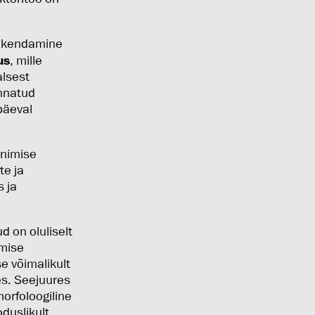
 rakendamine
us
, mille
alsest
innatud
apäeval
inimise
te ja
 ja
d on oluliselt
tmise
e võimalikult
s. Seejuures
morfoloogiline
oduslikult