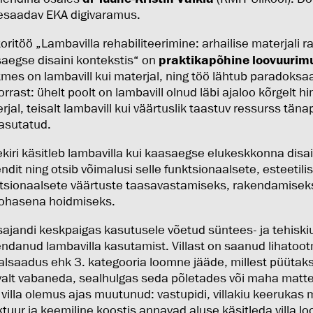
esaadav EKA digivaramus.
oritöö „Lambavilla rehabiliteerimine: arhailise materjali
aegse disaini kontekstis“ on
praktikapõhine loovuurim
mes on lambavill kui materjal, ning töö lähtub paradoksa
orrast: ühelt poolt on lambavill olnud läbi ajaloo kõrgelt h
rjal, teisalt lambavill kui väärtuslik taastuv ressurss tän
asutatud.
ekiri käsitleb lambavilla kui kaasaegse elukeskkonna disa
ndit ning otsib võimalusi selle funktsionaalsete, esteetilis
sionaalsete väärtuste taasavastamiseks, rakendamiseks
ohasena hoidmiseks.
sajandi keskpaigas kasutusele võetud süntees- ja tehiskiu
ndanud lambavilla kasutamist. Villast on saanud lihatoo
alsaadus ehk 3. kategooria loomne jääde, millest püütaks
alt vabaneda, sealhulgas seda põletades või maha matte
 villa olemus ajas muutunud: vastupidi, villakiu keerukas 
ktuur ja keemiline koostis annavad aluse käsitleda villa lo