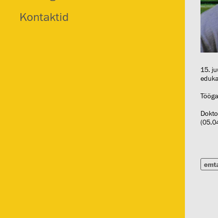
Kontaktid
15. ju
eduka
Tööga
Dokto
(05.0
emt