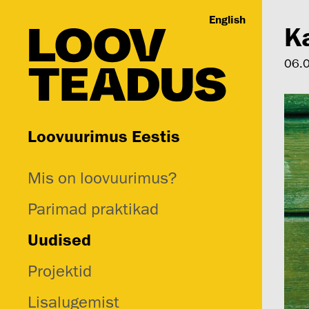
English
Ka
06.
Loovuurimus Eestis
Mis on loovuurimus?
Parimad praktikad
Uudised
Projektid
Lisalugemist