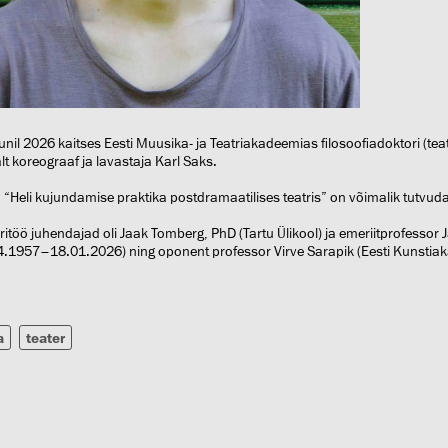
unil 2026 kaitses Eesti Muusika- ja Teatriakadeemias filosoofiadoktori (tea
lt koreograaf ja lavastaja Karl Saks.
 “Heli kujundamise praktika postdramaatilises teatris” on võimalik tutvud
ritöö juhendajad oli Jaak Tomberg, PhD (Tartu Ülikool) ja emeriitprofessor
4.1957–18.01.2026) ning oponent professor Virve Sarapik (Eesti Kunstia
a
teater