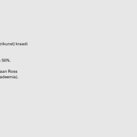
trikunst) kraadi
a
SIIN
.
 Jaan Ross
kadeemia).