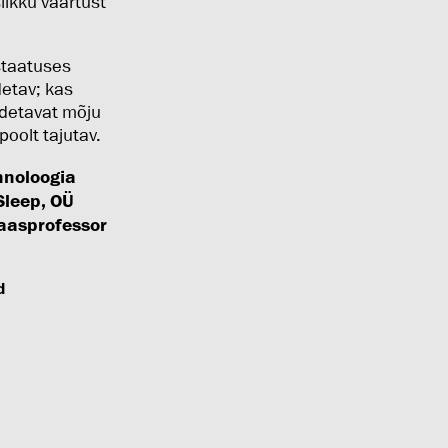
ikku väärtust
staatuses
detav; kas
õdetavat mõju
poolt tajutav.
hnoloogia
Sleep, OÜ
kaasprofessor
d