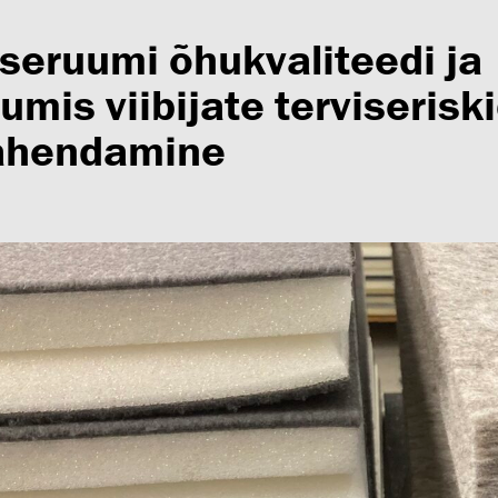
iseruumi õhukvaliteedi ja
umis viibijate terviserisk
ähendamine