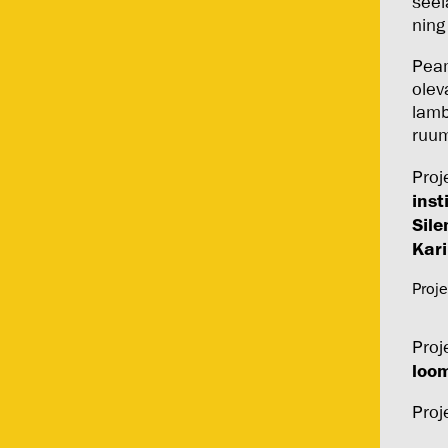
seel
ning
Peam
olev
lamb
ruum
Proj
inst
Sile
Kari
Proj
Proj
loo
Proj