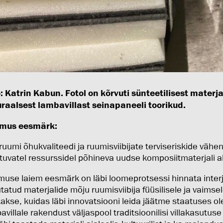
: Katrin Kabun. Fotol on kõrvuti sünteetilisest materjal
raalsest lambavillast seinapaneeli toorikud.
imus eesmärk:
ruumi õhukvaliteedi ja ruumisviibijate terviseriskide väh
tuvatel ressurssidel põhineva uudse komposiitmaterjali ab
muse laiem eesmärk on läbi loomeprotsessi hinnata interjo
tatud materjalide mõju ruumisviibija füüsilisele ja vaimsel
takse, kuidas läbi innovatsiooni leida jäätme staatuses ol
avillale rakendust väljaspool traditsioonilisi villakasutuse