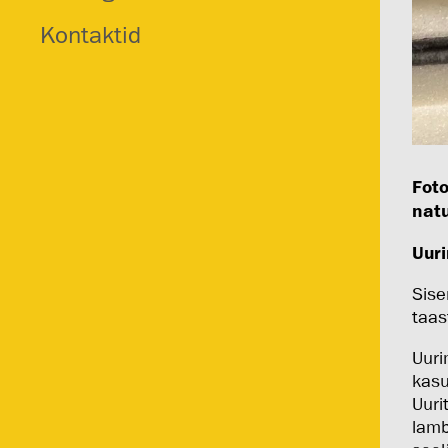
Kontaktid
Foto
natu
Uur
Sise
taas
Uuri
kasu
Uuri
lamb