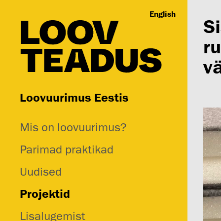
English
S
ru
v
Loovuurimus Eestis
Mis on loovuurimus?
Parimad praktikad
Uudised
Projektid
Lisalugemist