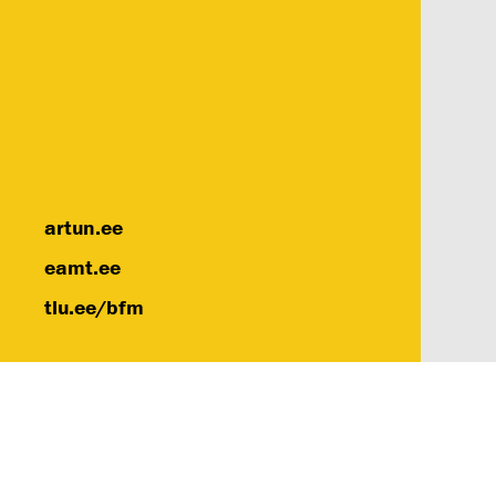
artun.ee
eamt.ee
tlu.ee/bfm
Eest
Kun