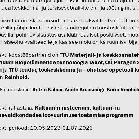
äbi taastada materjali ajaloolis-kultuurilist ja ka majandusl
 luua keskkonna- ja tervisesõbralikke elu- ja töötingimusi.
ised uurimisküsimused on: kas ebakvaliteetse, jäätme 
a villa põhjal loodud sisustusmaterjal on tööstuslikult too
avillal põhinev sisustus avaldab reaalset positiivset, mõ
i siseõhu kvaliteedile ja kas see mõju on ka ruumisviibija 
ekti koostööpartnerid on
TTÜ Materjali- ja keskkonnate
ituudi Biopolümeeride tehnoloogia labor, OÜ Paragon 
n
ja
TTÜ teadur, töökeskkonna ja –ohutuse õppetooli 
n Reinhold
.
ekti meeskond:
Katrin Kabun, Anete Kruusmägi, Karin Reinhol
ekti rahastaja:
Kultuuriministeerium, kultuuri- ja
mevaldkondades loovuurimuse toetamise programm
ekti periood: 10.05.2023-01.07.2023