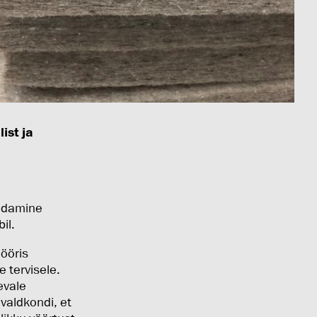
ist ja
endamine
il.
̈öris
e tervisele.
evale
 valdkondi, et