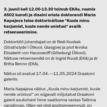
3. juunil kell 12.00-13.30 toimub EKAs, ruumis
A502 kunsti ja disaini eriala doktorandi Maria
Kapajeva teise doktorinäituse “Kuula minu
karjumist, kuule nende unistusi“ avalik
retsenseerimine.
Doktoritöö juhendajad on dr Redi Koobak
(Strathclyde’i Ülikool, Glasgow) ja prof Annika
Elisabeth von Hausswolff (Göteburgi Ülikool).
Näituse retsensendid on dr Ingrid Ruudi (EKA) ja dr
Britta Benno (EKA).
Näitus oli avatud 17.04.—11.05.2024 Draakoni
galeriis.
Maria Kapajeva näitus „Kuula minu karjumist, kuule
nende unistusi“ on sügavalt mõjutatud Draakoni
galerii asukohast Vene saatkonna vastas Tallinna
vanalinnas. Olles sel viisil positsioneerunud, on