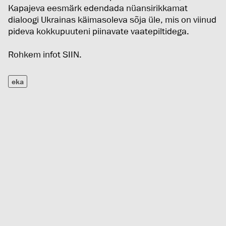
Kapajeva eesmärk edendada nüansirikkamat
dialoogi Ukrainas käimasoleva sõja üle, mis on viinud
pideva kokkupuuteni piinavate vaatepiltidega.
Rohkem infot
SIIN.
eka