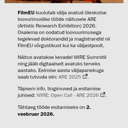
FilmEU
kuulutab välja avatud üleskutse
loovurimuslike tööde näitusele ARE
(Artistic Research Exhibition) 2026.
Osalema on oodatud loovuurimusega
tegelevad doktorandid ja magistrandid nii
FilmEU võrgustikust kui ka väljastpoolt.
Näitus avatakse kevadel WIRE Summitil
ning jääb digitaalselt avatuks terveks
aastaks. Eelmise aasta väljapanekuga
saab tutvuda siin:
ARE 2025
.
Täpsem info, tingimused ja esitamise
juhised:
WIRE: Open Call - ARE 2026
.
Tähtaeg tööde esitamiseks on
2.
veebruar 2026.