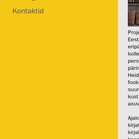
Kontaktid
Proj
Eest
erip
koll
pers
päri
Heid
fook
suur
kust
asuv
Ajal
kirj
kirj