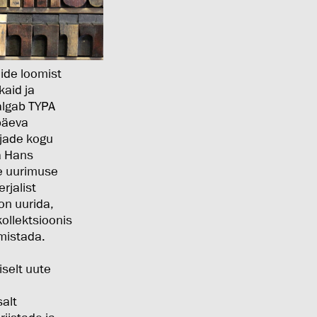
mide loomist
kaid ja
algab TYPA
apäeva
irjade kogu
a Hans
se uurimuse
rjalist
on uurida,
ollektsioonis
lmistada.
iselt uute
salt