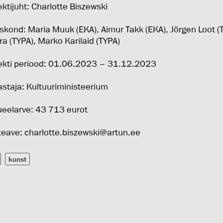
ektijuht: Charlotte Biszewski
kond: Maria Muuk (EKA), Aimur Takk (EKA), Jörgen Loot (TY
ra (TYPA), Marko Karilaid (TYPA)
ekti periood: 01.06.2023 – 31.12.2023
staja: Kultuuriministeerium
eelarve: 43 713 eurot
teave:
charlotte.biszewski@artun.ee
kunst