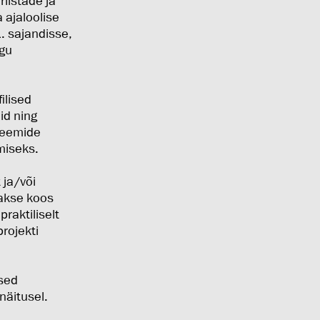
riistade ja
 ajaloolise
. sajandisse,
agu
ilised
id ning
steemide
miseks.
 ja/või
takse koos
praktiliselt
rojekti
ised
näitusel.