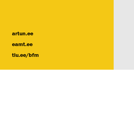
artun.ee
eamt.ee
tlu.ee/bfm
Eest
Kun