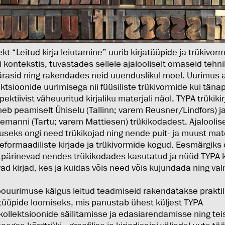
ekt “Leitud kirja leiutamine” uurib kirjatüüpide ja trükivor
i kontekstis, tuvastades sellele ajalooliselt omaseid tehni
ärasid ning rakendades neid uuenduslikul moel. Uurimus 
ektsioonide uurimisega nii füüsiliste trükivormide kui tän
pektiivist väheuuritud kirjaliku materjali näol. TYPA trükik
neb peamiselt Ühiselu (Tallinn; varem Reusner/Lindfors) j
emanni (Tartu; varem Mattiesen) trükikodadest. Ajalooli
useks ongi need trükikojad ning nende puit- ja muust mate
eformaadiliste kirjade ja trükivormide kogud. Eesmärgiks 
 pärinevad nendes trükikodades kasutatud ja nüüd TYPA k
ad kirjad, kes ja kuidas võis need võis kujundada ning va
oouurimuse käigus leitud teadmiseid rakendatakse praktil
atüüpide loomiseks, mis panustab ühest küljest TYPA
akollektsioonide säilitamisse ja edasiarendamisse ning tei