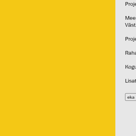
Proj
Mees
Väst
Proj
Raha
Kogu
Lisa
eka