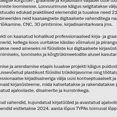
aegse kõrgtrüki-, graafilise ja kirjadisaini väljadel uute töö
miste loomisesse. Loovuurimuse käigus selgitatakse välja
istuudio edukad praktilised elemendid ja tuuakse need 21
ineerides neid kaasaegsete digitaalsete vahenditega n
rlõikamine, CNC, 3D printimine, kirjadisainitarkvara jms.
ekti on kaasatud kohalikud professionaalsed kirja- ja graaf
inerid, kellega koos uuritakse käsilao võimalusi ja piirangu
akse need aineseks nii füüsiliste kui digitaalsete kirjasü
inimiseks, loomiseks ja kõrgtrükimeetodite alusel kasuta
mise ja arendamise etapis luuakse projekti käigus puidust
lussevõetud plastikust füüsilisi trükikirjavorme ning tööta
essionaalse kirjadisaineriga välja uusi kontseptuaalselt ja 
vaid kirjasüsteeme, mida katsetatakse ja rakendatakse p
atud ajaloolaste, disainerite ja kunstnikega.
ud vahendid, kujundatud kirjatüübid ja avastatud ajalool
endid esitletakse 2024. aasta lõpus TYPAs toimuval lõpp