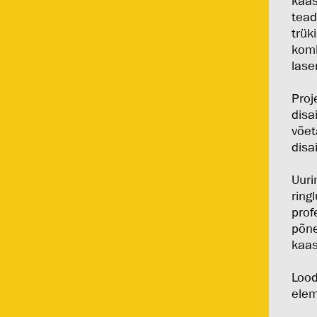
kaas
tead
trük
komb
lase
Proj
disa
võet
disa
Uuri
ring
prof
põne
kaas
Lood
elem